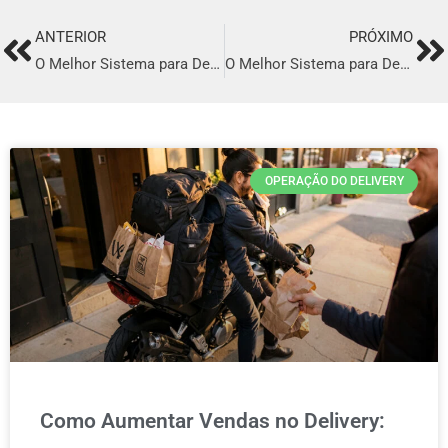
ANTERIOR
PRÓXIMO
Prev
Ne
O Melhor Sistema para Delivery em Paulista
O Melhor Sistema para Delivery em Uberaba
OPERAÇÃO DO DELIVERY
Como Aumentar Vendas no Delivery: