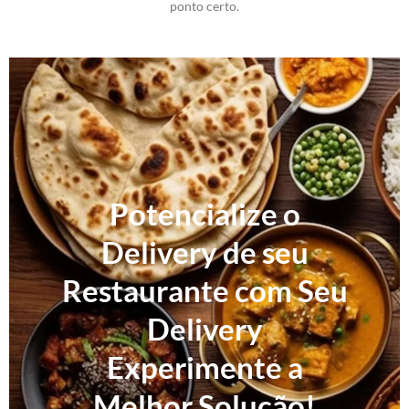
ponto certo.
Potencialize o
Delivery de seu
Restaurante com Seu
Delivery
Experimente a
Melhor Solução!