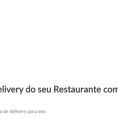
very
Gestão do negócio
Melhoria contínua
Vendas e
r Sistema para Delivery em Prai
livery do seu Restaurante com
 de delivery para seu