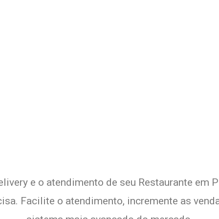
 Delivery de seu Restaurante c
Experimente a Melhor Solução
elivery e o atendimento de seu Restaurante em Pr
sa. Facilite o atendimento, incremente as venda