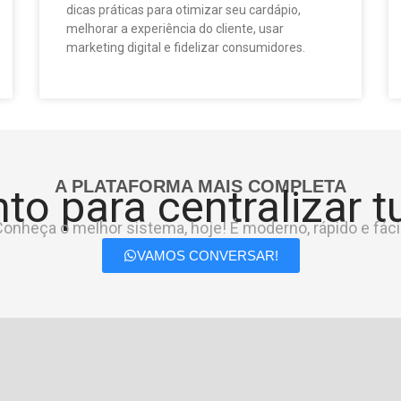
dicas práticas para otimizar seu cardápio,
melhorar a experiência do cliente, usar
marketing digital e fidelizar consumidores.
A PLATAFORMA MAIS COMPLETA
to para centralizar 
onheça o melhor sistema, hoje! É moderno, rápido e fácil
VAMOS CONVERSAR!