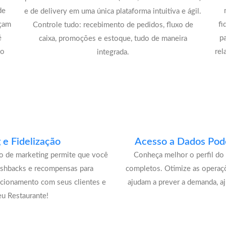
de
e de delivery em uma única plataforma intuitiva e ágil.
açam
fi
Controle tudo: recebimento de pedidos, fluxo de
é
p
caixa, promoções e estoque, tudo de maneira
lo
rel
integrada.
e Fidelização
Acesso a Dados Pode
lo de marketing permite que você
Conheça melhor o perfil do 
ashbacks e recompensas para
completos. Otimize as operaç
acionamento com seus clientes e
ajudam a prever a demanda, a
u Restaurante!