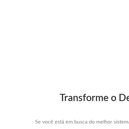
Ir
para
Operação do Deli
o
conteúdo
O Melho
Transforme o De
Se você está em busca do melhor sistema