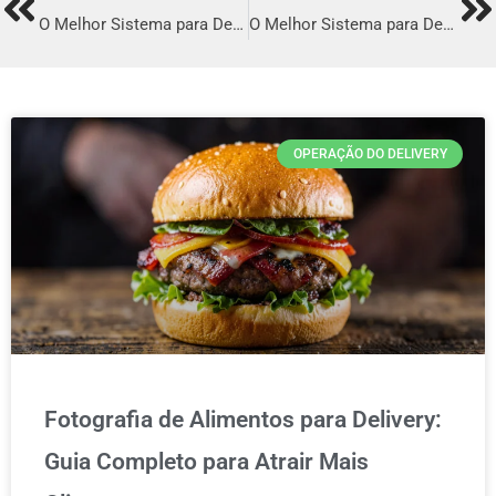
Prev
Ne
O Melhor Sistema para Delivery em Monte Mor
O Melhor Sistema para Delivery em Prudentópolis
OPERAÇÃO DO DELIVERY
Fotografia de Alimentos para Delivery:
Guia Completo para Atrair Mais