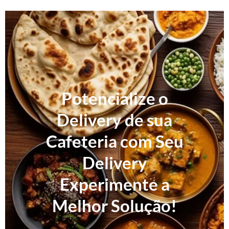
Potencialize o
Delivery de sua
Cafeteria com Seu
Delivery
Experimente a
Melhor Solução!