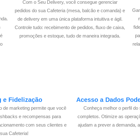
Com o Seu Delivery, você consegue gerenciar
Gan
pedidos do sua Cafeteria (mesa, balcão e comanda) e
nda.
de delivery em uma única plataforma intuitiva e ágil.
m
fi
Controle tudo: recebimento de pedidos, fluxo de caixa,
té
pa
promoções e estoque, tudo de maneira integrada.
lo
rel
 e Fidelização
Acesso a Dados Poder
lo de marketing permite que você
Conheça melhor o perfil do 
cashbacks e recompensas para
completos. Otimize as operaç
acionamento com seus clientes e
ajudam a prever a demanda, a
ua Cafeteria!