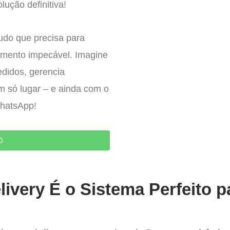
lução definitiva!
tudo que precisa para
imento impecável. Imagine
edidos, gerencia
um só lugar – e ainda com o
WhatsApp!
O
ivery É o Sistema Perfeito p