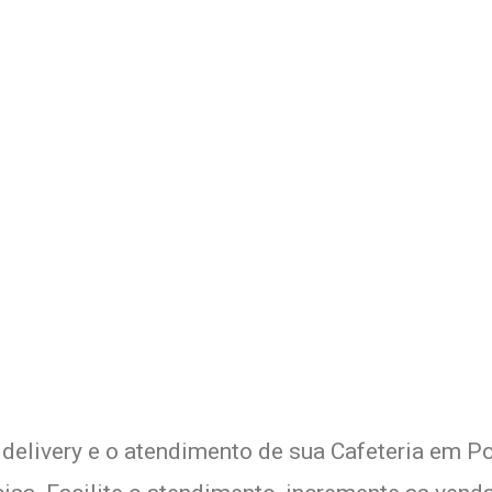
 Delivery de sua Cafeteria c
xperimente a Melhor Soluçã
 delivery e o atendimento de sua Cafeteria em Po