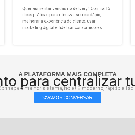
Quer aumentar vendas no delivery? Confira 15
dicas práticas para otimizar seu cardápio,
melhorar a experiência do cliente, usar
marketing digital e fidelizar consumidores.
A PLATAFORMA MAIS COMPLETA
to para centralizar 
onheça o melhor sistema, hoje! É moderno, rápido e fácil
VAMOS CONVERSAR!