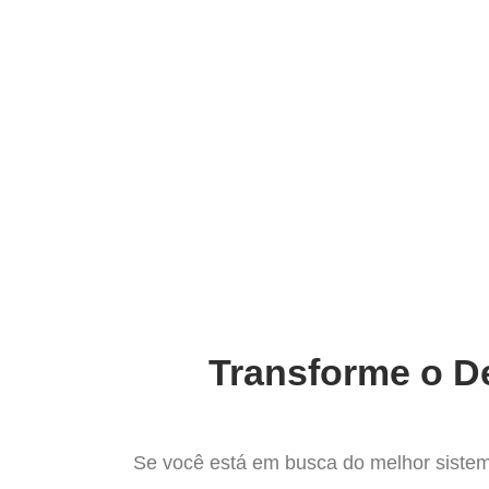
Ir
para
Operação do Deli
o
conteúdo
O Melh
Transforme o De
Se você está em busca do melhor sistem