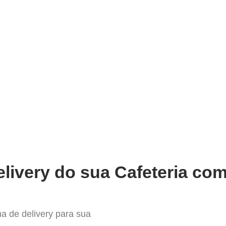
very
Gestão do negócio
Melhoria contínua
Vendas e
or Sistema para Delivery em Pon
livery do sua Cafeteria com
a de delivery para sua