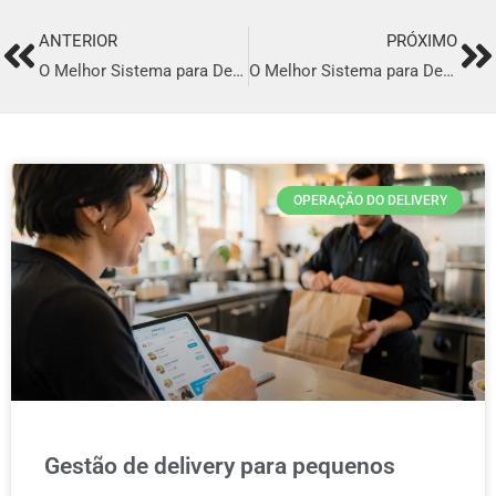
ANTERIOR
PRÓXIMO
Prev
Ne
O Melhor Sistema para Delivery em Itapecerica da Serra
O Melhor Sistema para Delivery em Jequié
OPERAÇÃO DO DELIVERY
Gestão de delivery para pequenos