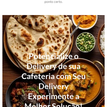
ponto certo.
Potencialize o
Delivery de sua
Cafeteria com Seu
Delivery
Experimente a
Melhor Solução!