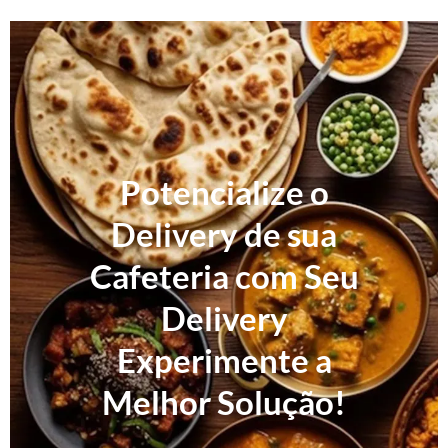
Potencialize o
Delivery de sua
Cafeteria com Seu
Delivery
Experimente a
Melhor Solução!