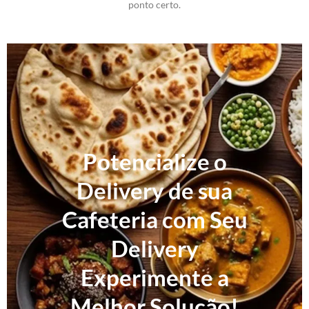
ponto certo.
Potencialize o
Delivery de sua
Cafeteria com Seu
Delivery
Experimente a
Melhor Solução!