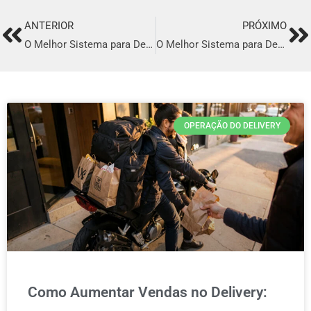
ANTERIOR
PRÓXIMO
Prev
Ne
O Melhor Sistema para Delivery em São Caetano do Sul
O Melhor Sistema para Delivery em Bragança Paulista
OPERAÇÃO DO DELIVERY
Como Aumentar Vendas no Delivery: