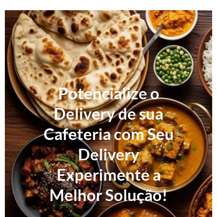
Potencialize o
Delivery de sua
Cafeteria com Seu
Delivery
Experimente a
Melhor Solução!