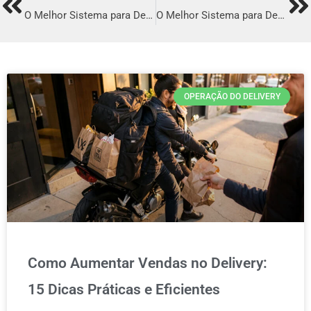
Prev
Ne
O Melhor Sistema para Delivery em Santana do Livramento
O Melhor Sistema para Delivery em Aracruz
OPERAÇÃO DO DELIVERY
Como Aumentar Vendas no Delivery:
15 Dicas Práticas e Eficientes