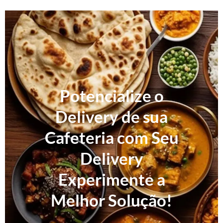
Potencialize o
Delivery de sua
Cafeteria com Seu
Delivery
Experimente a
Melhor Solução!