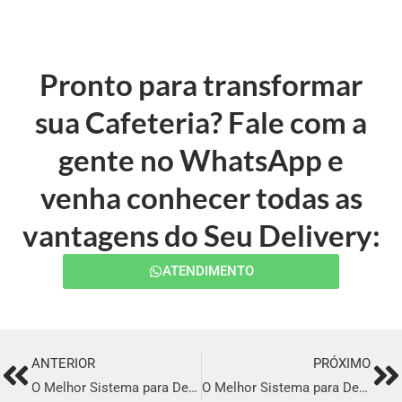
Pronto para transformar
sua Cafeteria? Fale com a
gente no WhatsApp e
venha conhecer todas as
vantagens do Seu Delivery:
ATENDIMENTO
ANTERIOR
PRÓXIMO
Prev
Ne
O Melhor Sistema para Delivery em Umuarama
O Melhor Sistema para Delivery em Eunápolis