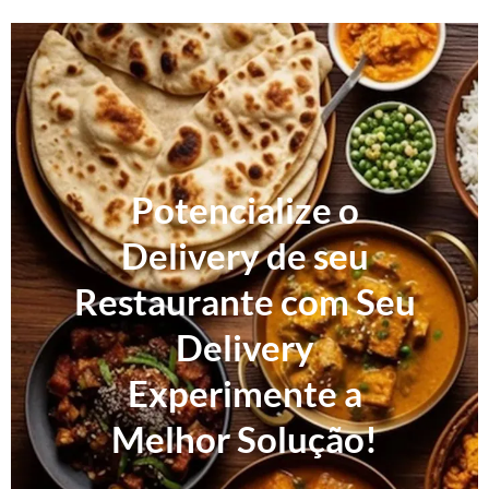
Potencialize o
Delivery de seu
Restaurante com Seu
Delivery
Experimente a
Melhor Solução!