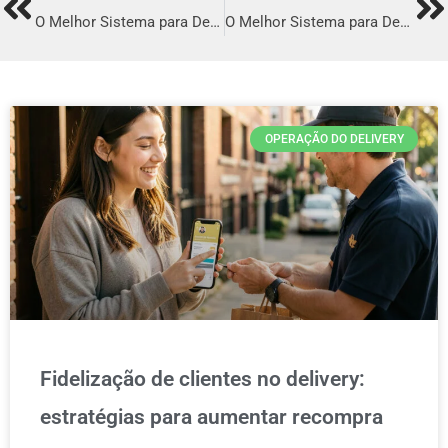
Prev
Ne
O Melhor Sistema para Delivery em Marabá
O Melhor Sistema para Delivery em Magé
OPERAÇÃO DO DELIVERY
Fidelização de clientes no delivery:
estratégias para aumentar recompra