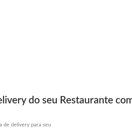
very
Gestão do negócio
Melhoria contínua
Vendas e
r Sistema para Delivery em Nov
livery do seu Restaurante com
 de delivery para seu