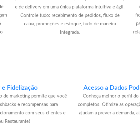
de
e de delivery em uma única plataforma intuitiva e ágil.
açam
fi
Controle tudo: recebimento de pedidos, fluxo de
é
p
caixa, promoções e estoque, tudo de maneira
lo
rel
integrada.
e Fidelização
Acesso a Dados Pode
lo de marketing permite que você
Conheça melhor o perfil do 
ashbacks e recompensas para
completos. Otimize as operaç
acionamento com seus clientes e
ajudam a prever a demanda, a
u Restaurante!