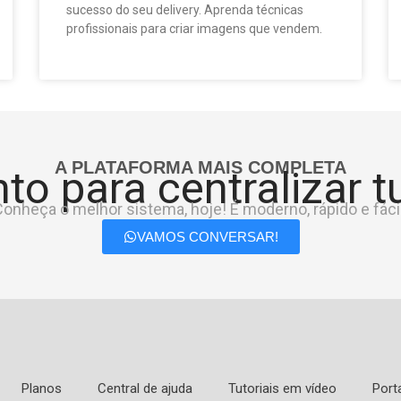
sucesso do seu delivery. Aprenda técnicas
profissionais para criar imagens que vendem.
A PLATAFORMA MAIS COMPLETA
to para centralizar 
onheça o melhor sistema, hoje! É moderno, rápido e fácil
VAMOS CONVERSAR!
Planos
Central de ajuda
Tutoriais em vídeo
Port