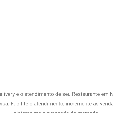
 Delivery de seu Restaurante c
Experimente a Melhor Solução
elivery e o atendimento de seu Restaurante em N
sa. Facilite o atendimento, incremente as venda