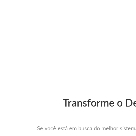
Ir
para
Operação do Deli
o
conteúdo
O Melho
Transforme o De
Se você está em busca do melhor sistema