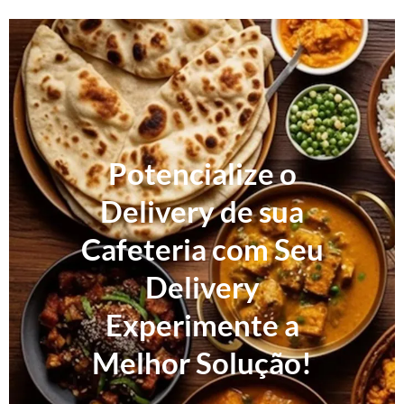
Potencialize o
Delivery de sua
Cafeteria com Seu
Delivery
Experimente a
Melhor Solução!