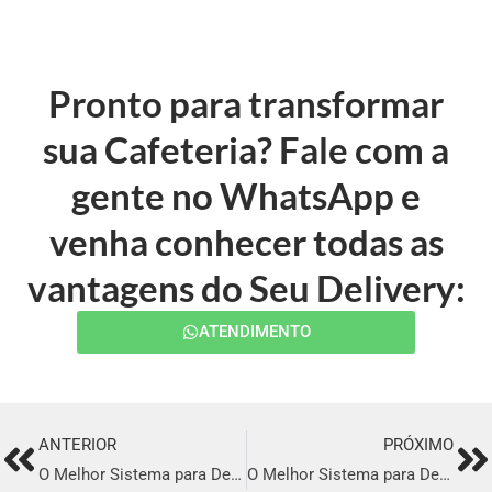
Pronto para transformar
sua Cafeteria? Fale com a
gente no WhatsApp e
venha conhecer todas as
vantagens do Seu Delivery:
ATENDIMENTO
ANTERIOR
PRÓXIMO
Prev
Ne
O Melhor Sistema para Delivery em Tabatinga
O Melhor Sistema para Delivery em Portel