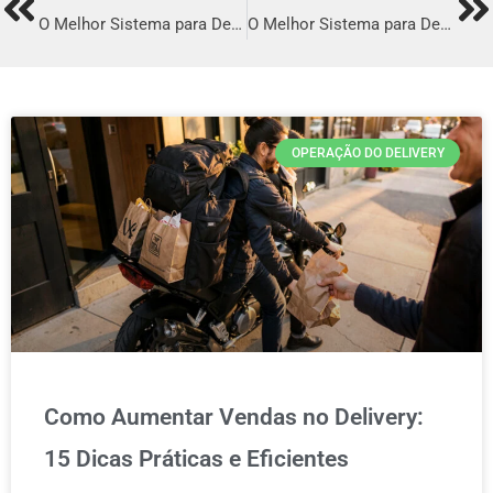
Prev
Ne
O Melhor Sistema para Delivery em Registro
O Melhor Sistema para Delivery em Taquaritinga
OPERAÇÃO DO DELIVERY
Como Aumentar Vendas no Delivery:
15 Dicas Práticas e Eficientes