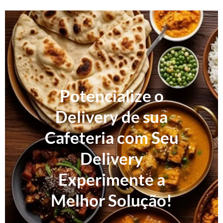
Potencialize o
Delivery de sua
Cafeteria com Seu
Delivery
Experimente a
Melhor Solução!