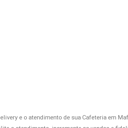
 Delivery de sua Cafeteria c
xperimente a Melhor Soluçã
elivery e o atendimento de sua Cafeteria em Maf