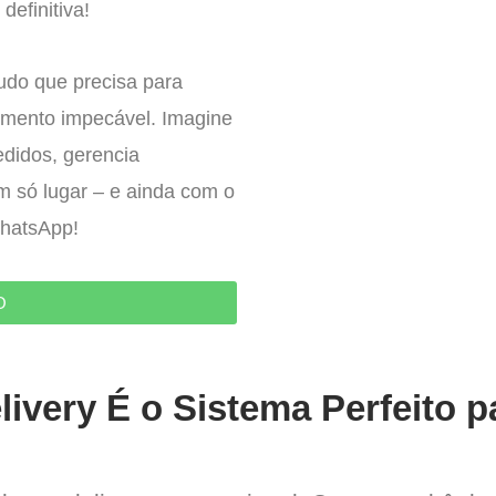
definitiva!
tudo que precisa para
imento impecável. Imagine
edidos, gerencia
um só lugar – e ainda com o
WhatsApp!
O
ivery É o Sistema Perfeito p