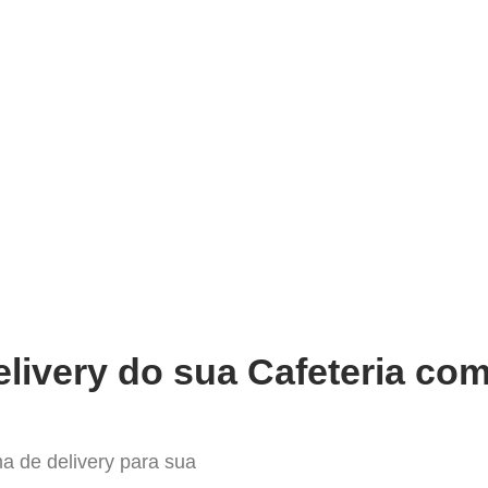
very
Gestão do negócio
Melhoria contínua
Vendas e
lhor Sistema para Delivery em 
livery do sua Cafeteria com
a de delivery para sua