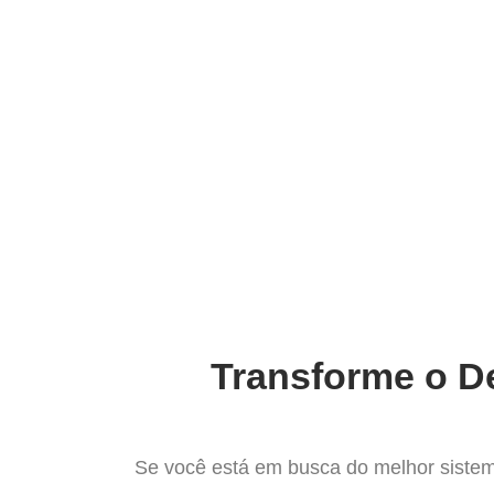
Ir
para
Operação do Deli
o
conteúdo
O Me
Transforme o De
Se você está em busca do melhor sistem