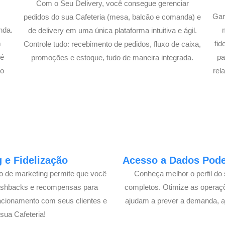
Com o Seu Delivery, você consegue gerenciar
Gan
pedidos do sua Cafeteria (mesa, balcão e comanda) e
nda.
de delivery em uma única plataforma intuitiva e ágil.
m
fi
Controle tudo: recebimento de pedidos, fluxo de caixa,
té
pa
promoções e estoque, tudo de maneira integrada.
lo
rel
 e Fidelização
Acesso a Dados Poder
lo de marketing permite que você
Conheça melhor o perfil do 
cashbacks e recompensas para
completos. Otimize as operaç
acionamento com seus clientes e
ajudam a prever a demanda, a
ua Cafeteria!