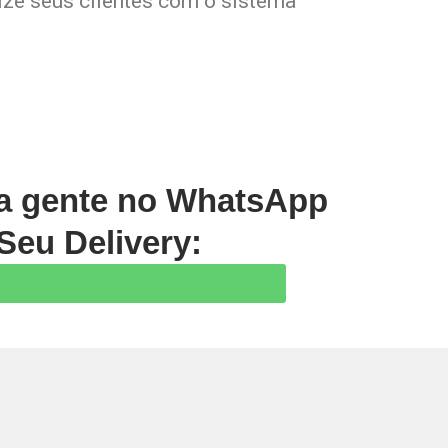
lize seus clientes com o sistema
 a gente no WhatsApp
Seu Delivery:
Prev
Next