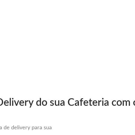
very
Gestão do negócio
Melhoria contínua
Vendas e
tema para Delivery em Luís Edua
elivery do sua Cafeteria com 
 de delivery para sua