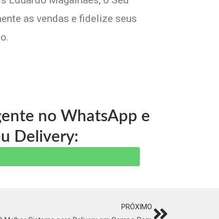
uís Eduardo Magalhães, o Seu
ente as vendas e fidelize seus
o.
 gente no WhatsApp e
u Delivery:
PRÓXIMO
Next