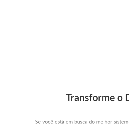
Ir
para
Operação do Deli
o
conteúdo
O Melhor Sis
Transforme o D
Se você está em busca do melhor sistema