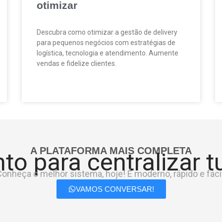
otimizar
Descubra como otimizar a gestão de delivery
para pequenos negócios com estratégias de
logística, tecnologia e atendimento. Aumente
vendas e fidelize clientes.
A PLATAFORMA MAIS COMPLETA
to para centralizar 
onheça o melhor sistema, hoje! É moderno, rápido e fácil
VAMOS CONVERSAR!