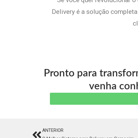
Se você quer revolucionar o
Delivery é a solução completa 
c
Pronto para transfo
venha conh
ANTERIOR
Prev