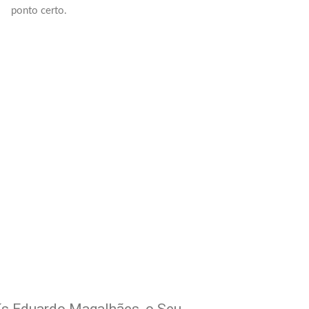
ponto certo.
m Seu Delivery
!