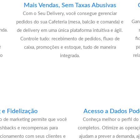
Mais Vendas, Sem Taxas Abusivas
Com o Seu Delivery, você consegue gerenciar
Gan
pedidos do sua Cafeteria (mesa, balcão e comanda) e
nda.
de delivery em uma única plataforma intuitiva e ágil.
fi
Controle tudo: recebimento de pedidos, fluxo de
é
p
caixa, promoções e estoque, tudo de maneira
lo
rel
integrada.
e Fidelização
Acesso a Dados Pode
lo de marketing permite que você
Conheça melhor o perfil do 
ashbacks e recompensas para
completos. Otimize as operaç
acionamento com seus clientes e
ajudam a prever a demanda, a