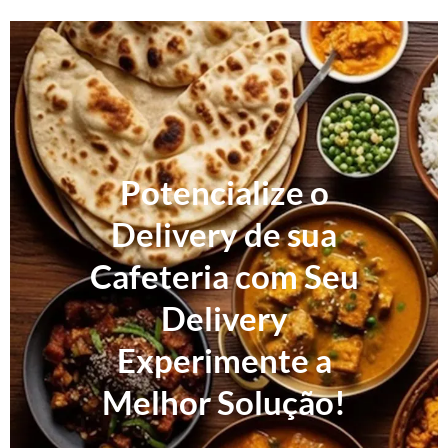
Potencialize o
Delivery de sua
Cafeteria com Seu
Delivery
Experimente a
Melhor Solução!