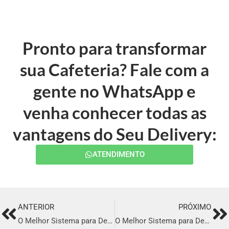
Pronto para transformar
sua Cafeteria? Fale com a
gente no WhatsApp e
venha conhecer todas as
vantagens do Seu Delivery:
ATENDIMENTO
ANTERIOR
PRÓXIMO
Prev
Ne
O Melhor Sistema para Delivery em Lajeado
O Melhor Sistema para Delivery em Ibiúna