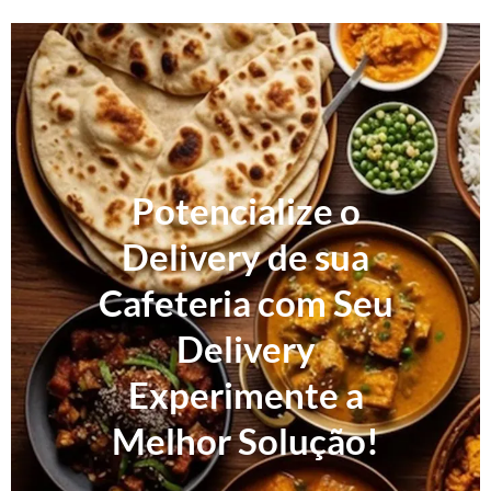
Potencialize o
Delivery de sua
Cafeteria com Seu
Delivery
Experimente a
Melhor Solução!