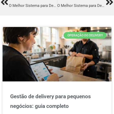
Prev
Ne
O Melhor Sistema para Delivery em Alagoinhas
O Melhor Sistema para Delivery em Abaetetuba
OPERAÇÃO DO DELIVERY
Gestão de delivery para pequenos
negócios: guia completo