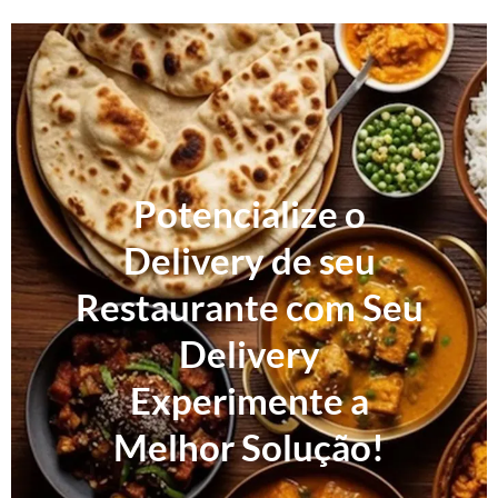
Potencialize o
Delivery de seu
Restaurante com Seu
Delivery
Experimente a
Melhor Solução!