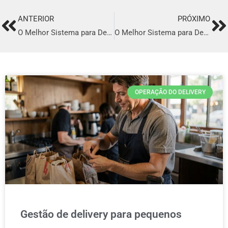
ANTERIOR
PRÓXIMO
Prev
Ne
O Melhor Sistema para Delivery em Osasco
O Melhor Sistema para Delivery em São José Dos Campos
OPERAÇÃO DO DELIVERY
Gestão de delivery para pequenos