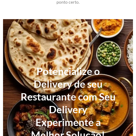
ponto certo.
Potencialize o
Delivery de seu
Restaurante com Seu
Delivery
Experimente a
Melhor Solução!