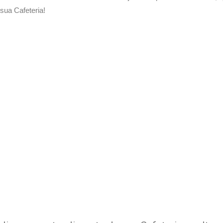
ua Cafeteria!
 Delivery de sua Cafeteria c
xperimente a Melhor Soluçã