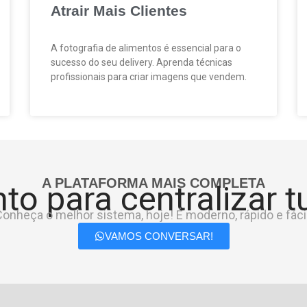
Atrair Mais Clientes
A fotografia de alimentos é essencial para o
sucesso do seu delivery. Aprenda técnicas
profissionais para criar imagens que vendem.
A PLATAFORMA MAIS COMPLETA
to para centralizar 
onheça o melhor sistema, hoje! É moderno, rápido e fácil
VAMOS CONVERSAR!