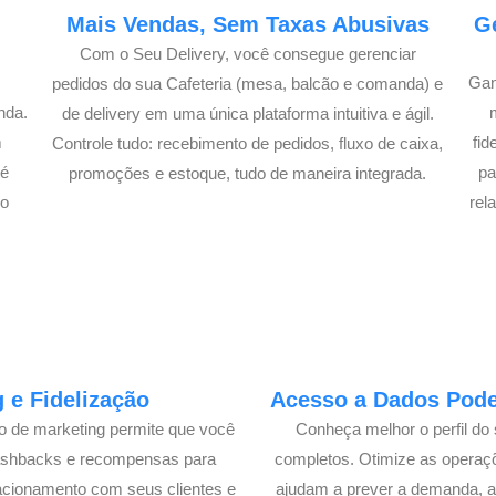
e
Mais Vendas, Sem Taxas Abusivas
G
Com o Seu Delivery, você consegue gerenciar
Gan
pedidos do sua Cafeteria (mesa, balcão e comanda) e
nda.
de delivery em uma única plataforma intuitiva e ágil.
m
fi
Controle tudo: recebimento de pedidos, fluxo de caixa,
té
pa
promoções e estoque, tudo de maneira integrada.
lo
rel
 e Fidelização
Acesso a Dados Poder
lo de marketing permite que você
Conheça melhor o perfil do 
cashbacks e recompensas para
completos. Otimize as operaç
acionamento com seus clientes e
ajudam a prever a demanda, a