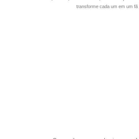
transforme cada um em um fã s
Potencialize o
E