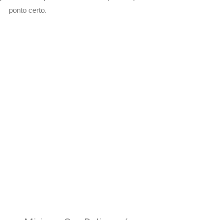
ponto certo.
om Seu Delivery
o!