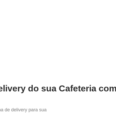
very
Gestão do negócio
Melhoria contínua
Vendas e
Sistema para Delivery em Itape
livery do sua Cafeteria com
a de delivery para sua