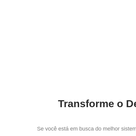
Ir
para
Operação do Deli
o
conteúdo
O Melhor 
Transforme o De
Se você está em busca do melhor sistem