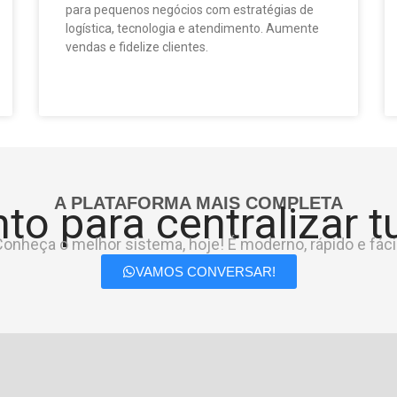
para pequenos negócios com estratégias de
logística, tecnologia e atendimento. Aumente
vendas e fidelize clientes.
A PLATAFORMA MAIS COMPLETA
to para centralizar 
onheça o melhor sistema, hoje! É moderno, rápido e fácil
VAMOS CONVERSAR!