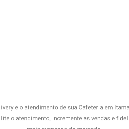
o Delivery de sua Cafeteria co
Experimente a Melhor Solução
livery e o atendimento de sua Cafeteria em Itamar
lite o atendimento, incremente as vendas e fide