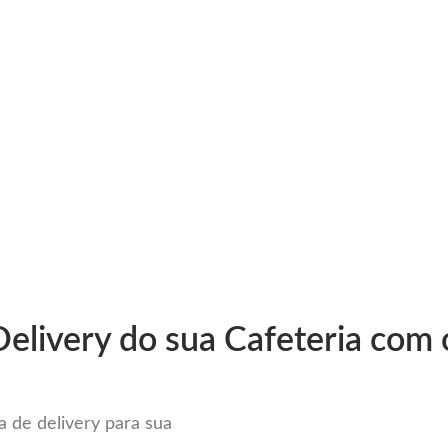
very
Gestão do negócio
Melhoria contínua
Vendas e
or Sistema para Delivery em It
elivery do sua Cafeteria com 
 de delivery para sua