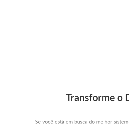
Ir
para
Operação do Deli
o
conteúdo
O Melh
Transforme o D
Se você está em busca do melhor sistema