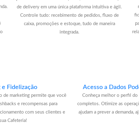
nda.
de delivery em uma única plataforma intuitiva e ágil.
fi
Controle tudo: recebimento de pedidos, fluxo de
é
p
caixa, promoções e estoque, tudo de maneira
lo
rel
integrada.
e Fidelização
Acesso a Dados Pode
lo de marketing permite que você
Conheça melhor o perfil do 
ashbacks e recompensas para
completos. Otimize as operaç
acionamento com seus clientes e
ajudam a prever a demanda, a
ua Cafeteria!