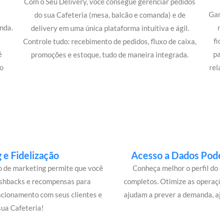
Com o Seu Delivery, você consegue gerenciar pedidos
Gan
do sua Cafeteria (mesa, balcão e comanda) e de
nda.
delivery em uma única plataforma intuitiva e ágil.
m
f
Controle tudo: recebimento de pedidos, fluxo de caixa,
é
p
promoções e estoque, tudo de maneira integrada.
o
rel
e Fidelização
Acesso a Dados Pode
lo de marketing permite que você
Conheça melhor o perfil do 
ashbacks e recompensas para
completos. Otimize as operaç
acionamento com seus clientes e
ajudam a prever a demanda, a
ua Cafeteria!