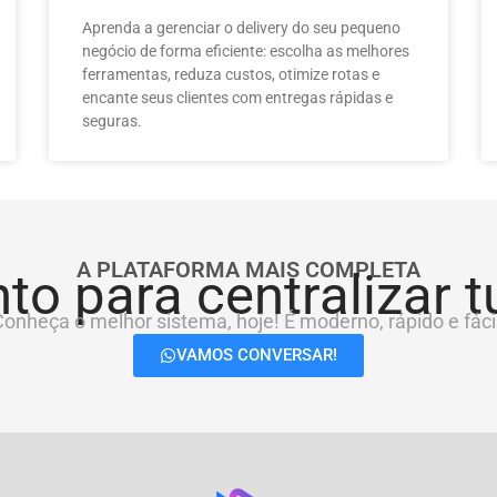
Aprenda a gerenciar o delivery do seu pequeno
negócio de forma eficiente: escolha as melhores
ferramentas, reduza custos, otimize rotas e
encante seus clientes com entregas rápidas e
seguras.
A PLATAFORMA MAIS COMPLETA
to para centralizar 
onheça o melhor sistema, hoje! É moderno, rápido e fácil
VAMOS CONVERSAR!