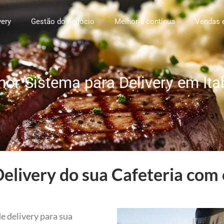
very
Gestão do negócio
Melhoria contínua
Vendas 
hor Sistema para Delivery em Ita
elivery do sua Cafeteria com 
e delivery para sua