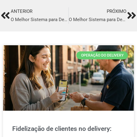
ANTERIOR
PRÓXIMO
Prev
Ne
O Melhor Sistema para Delivery em Dom Eliseu
O Melhor Sistema para Delivery em Nova Odessa
OPERAÇÃO DO DELIVERY
Fidelização de clientes no delivery: