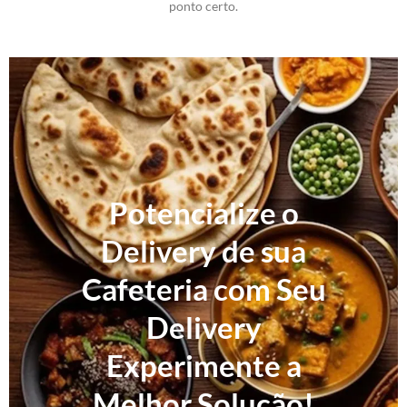
ponto certo.
Potencialize o
Delivery de sua
Cafeteria com Seu
Delivery
Experimente a
Melhor Solução!