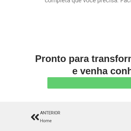
completa que você precisa. Faci
Pronto para transfo
e venha conh
ANTERIOR
Prev
Home