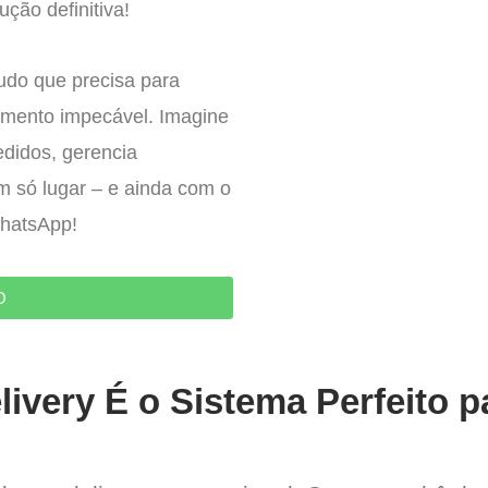
ução definitiva!
tudo que precisa para
imento impecável. Imagine
edidos, gerencia
um só lugar – e ainda com o
WhatsApp!
O
ivery É o Sistema Perfeito p