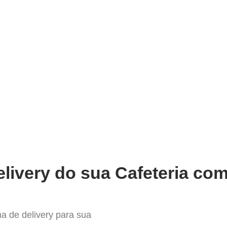
very
Gestão do negócio
Melhoria contínua
Vendas e
or Sistema para Delivery em Ind
livery do sua Cafeteria com
a de delivery para sua