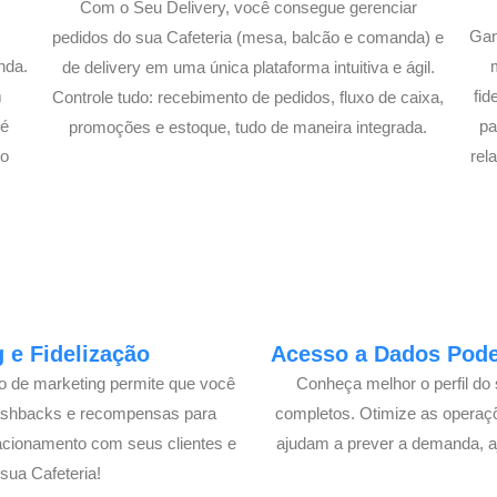
Com o Seu Delivery, você consegue gerenciar
Gan
pedidos do sua Cafeteria (mesa, balcão e comanda) e
nda.
de delivery em uma única plataforma intuitiva e ágil.
m
fi
Controle tudo: recebimento de pedidos, fluxo de caixa,
té
pa
promoções e estoque, tudo de maneira integrada.
lo
rel
 e Fidelização
Acesso a Dados Poder
lo de marketing permite que você
Conheça melhor o perfil do 
cashbacks e recompensas para
completos. Otimize as operaç
acionamento com seus clientes e
ajudam a prever a demanda, a
ua Cafeteria!