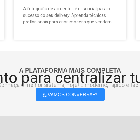
A fotografia de alimentos é essencial para o
sucesso do seu delivery. Aprenda técnicas
profissionais para criar imagens que vendem.
A PLATAFORMA MAIS COMPLETA
to para centralizar 
onheça o melhor sistema, hoje! É moderno, rápido e fácil
VAMOS CONVERSAR!