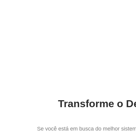
Ir
para
Operação do Deli
o
conteúdo
O Melh
Transforme o De
Se você está em busca do melhor sistem