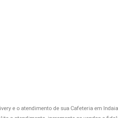
 Delivery de sua Cafeteria c
xperimente a Melhor Soluçã
ivery e o atendimento de sua Cafeteria em Indaia