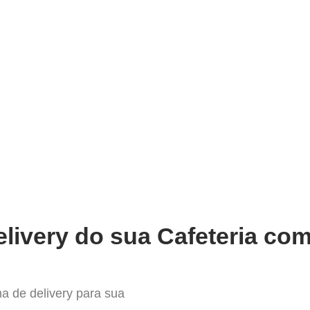
very
Gestão do negócio
Melhoria contínua
Vendas e
elhor Sistema para Delivery em I
livery do sua Cafeteria com
a de delivery para sua