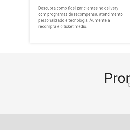
Descubra como fidelizar clientes no delivery
com programas de recompensa, atendimento
personalizado e tecnologia. Aumente a
recompra e o ticket médio.
Pron
C