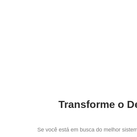
Ir
para
Operação do Deli
o
conteúdo
O M
Transforme o De
Se você está em busca do melhor sistem