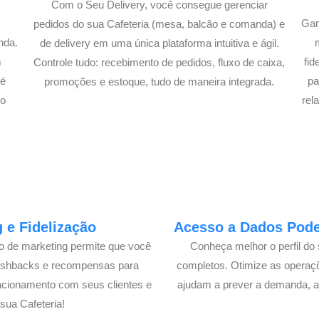
Com o Seu Delivery, você consegue gerenciar
Gan
pedidos do sua Cafeteria (mesa, balcão e comanda) e
nda.
de delivery em uma única plataforma intuitiva e ágil.
m
fi
Controle tudo: recebimento de pedidos, fluxo de caixa,
té
pa
promoções e estoque, tudo de maneira integrada.
lo
rel
 e Fidelização
Acesso a Dados Poder
lo de marketing permite que você
Conheça melhor o perfil do 
cashbacks e recompensas para
completos. Otimize as operaç
acionamento com seus clientes e
ajudam a prever a demanda, a
ua Cafeteria!