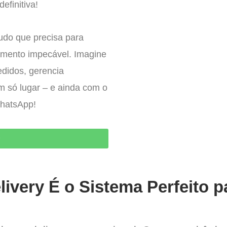
definitiva!
tudo que precisa para
imento impecável. Imagine
edidos, gerencia
um só lugar – e ainda com o
WhatsApp!
O
ivery É o Sistema Perfeito p