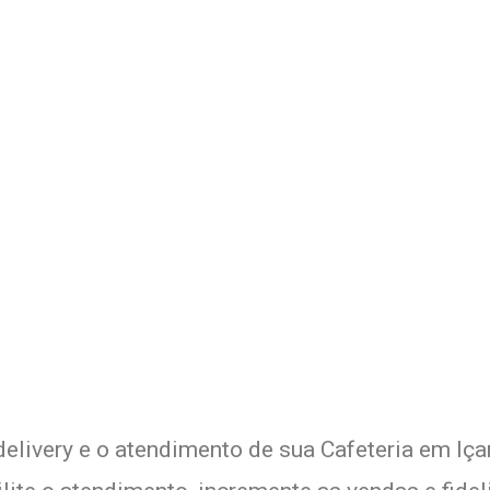
 Delivery de sua Cafeteria c
xperimente a Melhor Soluçã
delivery e o atendimento de sua Cafeteria em Içar