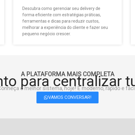
Descubra como gerenciar seu delivery de
forma eficiente com estratégias práticas,
ferramentas e dicas para reduzir custos,
melhorar a experiência do cliente e fazer seu
pequeno negócio crescer.
A PLATAFORMA MAIS COMPLETA
to para centralizar 
onheça o melhor sistema, hoje! É moderno, rápido e fácil
VAMOS CONVERSAR!