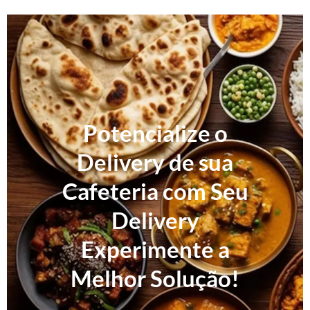
Potencialize o
Delivery de sua
Cafeteria com Seu
Delivery
Experimente a
Melhor Solução!