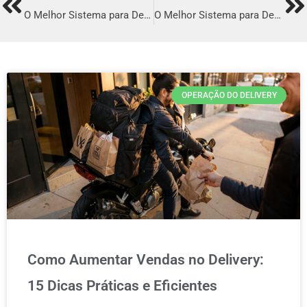
Prev
Ne
O Melhor Sistema para Delivery em Rondonópolis
O Melhor Sistema para Delivery em Criciúma
OPERAÇÃO DO DELIVERY
Como Aumentar Vendas no Delivery:
15 Dicas Práticas e Eficientes