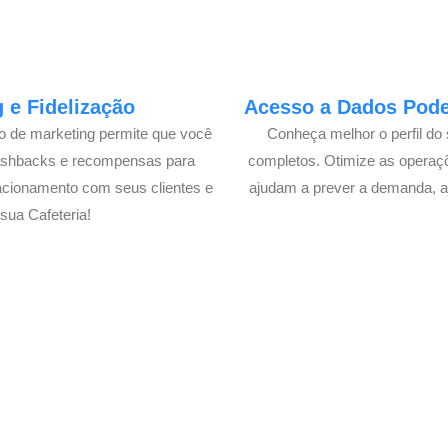
 e Fidelização
Acesso a Dados Poder
lo de marketing permite que você
Conheça melhor o perfil do 
cashbacks e recompensas para
completos. Otimize as operaç
acionamento com seus clientes e
ajudam a prever a demanda, a
ua Cafeteria!
 Delivery de sua Cafeteria c