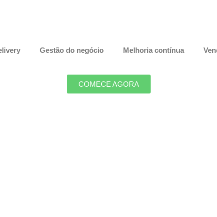
livery
Gestão do negócio
Melhoria contínua
Ven
COMECE AGORA
or Sistema para Delivery em Gua