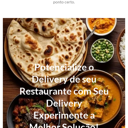
ponto certo.
Potencialize o
Delivery de seu
Restaurante com Seu
Delivery
Experimente a
Melhor Solução!