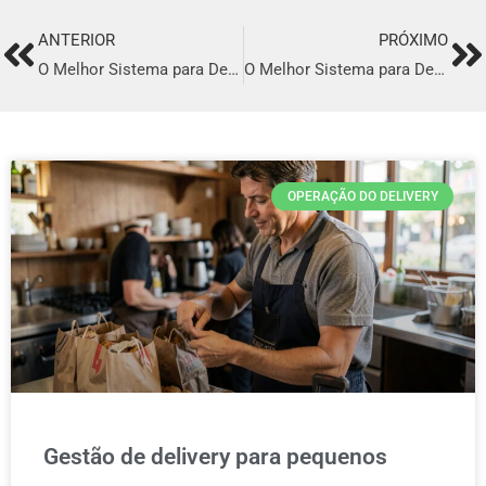
ANTERIOR
PRÓXIMO
Prev
Ne
O Melhor Sistema para Delivery em São José Dos Pinhais
O Melhor Sistema para Delivery em Suzano
OPERAÇÃO DO DELIVERY
Gestão de delivery para pequenos