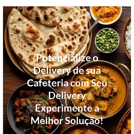
Potencialize o
Delivery de sua
Cafeteria com Seu
Delivery
Experimente a
Melhor Solução!