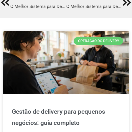
Prev
Ne
O Melhor Sistema para Delivery em Peruíbe
O Melhor Sistema para Delivery em Palmares
OPERAÇÃO DO DELIVERY
Gestão de delivery para pequenos
negócios: guia completo