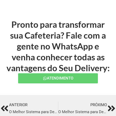
Pronto para transformar
sua Cafeteria? Fale com a
gente no WhatsApp e
venha conhecer todas as
vantagens do Seu Delivery:
ATENDIMENTO
ANTERIOR
PRÓXIMO
Prev
Ne
O Melhor Sistema para Delivery em Coari
O Melhor Sistema para Delivery em Redenção