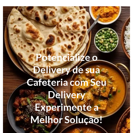
Potencialize o
Delivery de sua
Cafeteria com Seu
Delivery
Experimente a
Melhor Solução!