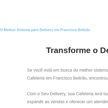
Ir
para
Operação do Deli
o
conteúdo
O Melhor Sistema para Delivery em Francisco Beltrão
Transforme o De
Se você está em busca do melhor sistema
Cafeteria em Francisco Beltrão, encontrou
Com o Seu Delivery, sua Cafeteria terá tu
expandir as vendas e oferecer um atendi