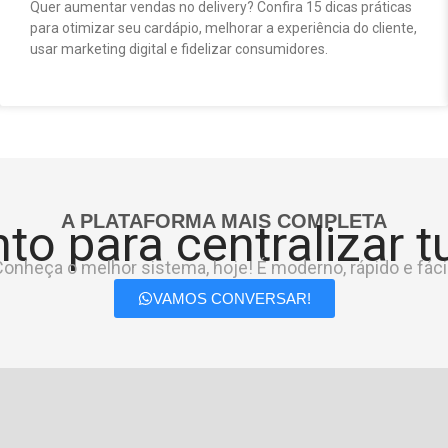
Quer aumentar vendas no delivery? Confira 15 dicas práticas
para otimizar seu cardápio, melhorar a experiência do cliente,
usar marketing digital e fidelizar consumidores.
A PLATAFORMA MAIS COMPLETA
to para centralizar 
onheça o melhor sistema, hoje! É moderno, rápido e fácil
VAMOS CONVERSAR!