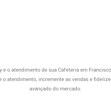
 Delivery de sua Cafeteria c
xperimente a Melhor Soluçã
ry e o atendimento de sua Cafeteria em Francisco 
te o atendimento, incremente as vendas e fideliz
avançado do mercado.