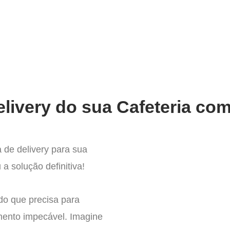
very
Gestão do negócio
Melhoria contínua
Vendas e
livery do sua Cafeteria com
 de delivery para sua
 a solução definitiva!
do que precisa para
mento impecável. Imagine