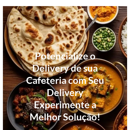
Potencialize o
Delivery de sua
Cafeteria com Seu
Delivery
Experimente a
Melhor Solução!