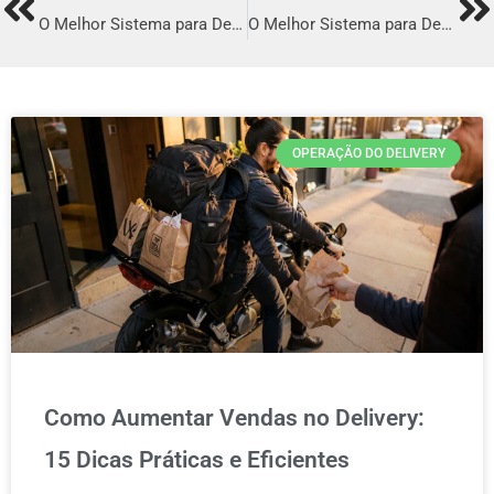
Prev
Ne
O Melhor Sistema para Delivery em Sorriso
O Melhor Sistema para Delivery em Mococa
OPERAÇÃO DO DELIVERY
Como Aumentar Vendas no Delivery:
15 Dicas Práticas e Eficientes