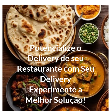
Potencialize o
Delivery de seu
Restaurante com Seu
Delivery
Experimente a
Melhor Solução!