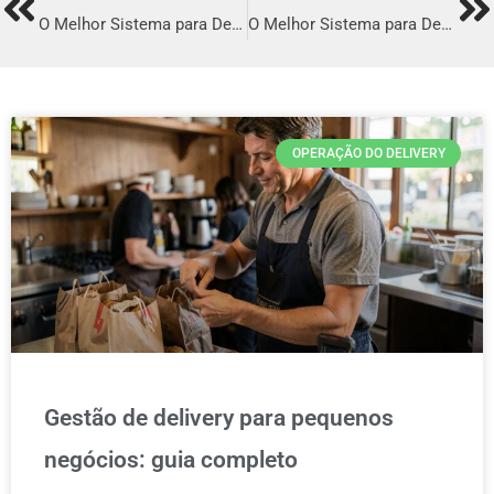
Prev
Ne
O Melhor Sistema para Delivery em Manaus
O Melhor Sistema para Delivery em Recife
OPERAÇÃO DO DELIVERY
Gestão de delivery para pequenos
negócios: guia completo