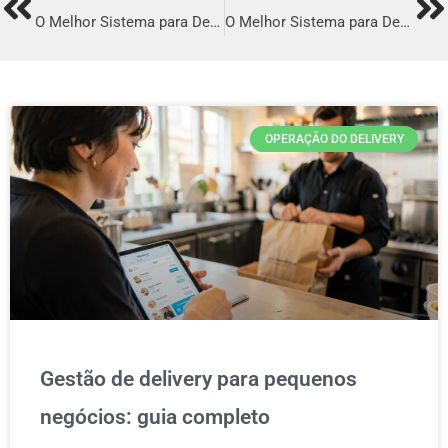
Prev
Ne
O Melhor Sistema para Delivery em Araras
O Melhor Sistema para Delivery em Santa Cruz do Sul
OPERAÇÃO DO DELIVERY
Gestão de delivery para pequenos
negócios: guia completo