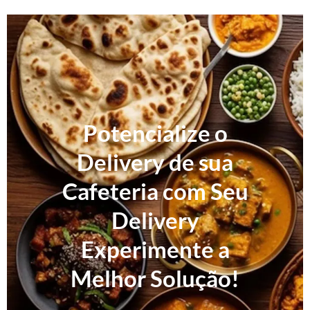
Potencialize o
Delivery de sua
Cafeteria com Seu
Delivery
Experimente a
Melhor Solução!