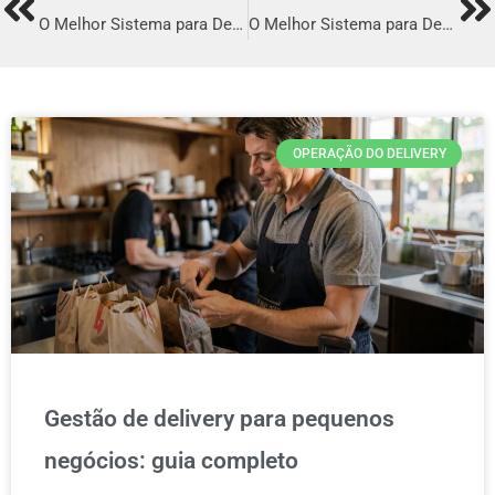
Prev
Ne
O Melhor Sistema para Delivery em Pesqueira
O Melhor Sistema para Delivery em Oriximiná
OPERAÇÃO DO DELIVERY
Gestão de delivery para pequenos
negócios: guia completo