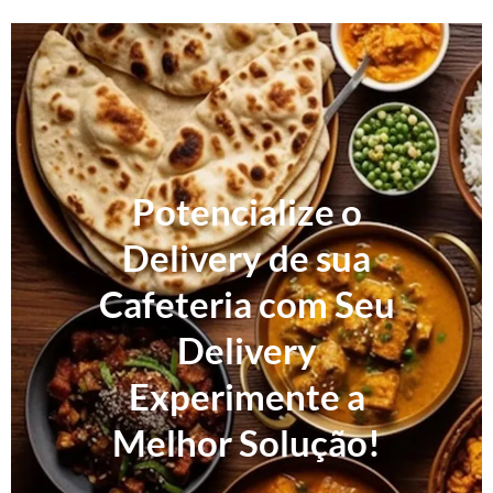
Potencialize o
Delivery de sua
Cafeteria com Seu
Delivery
Experimente a
Melhor Solução!