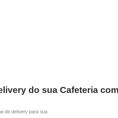
very
Gestão do negócio
Melhoria contínua
Vendas e
hor Sistema para Delivery em Co
livery do sua Cafeteria com
a de delivery para sua