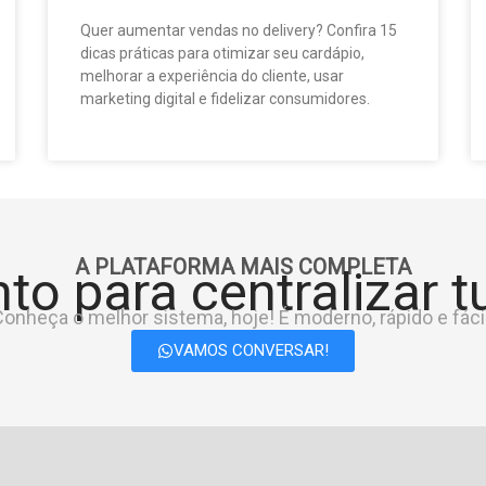
Quer aumentar vendas no delivery? Confira 15
dicas práticas para otimizar seu cardápio,
melhorar a experiência do cliente, usar
marketing digital e fidelizar consumidores.
A PLATAFORMA MAIS COMPLETA
to para centralizar 
onheça o melhor sistema, hoje! É moderno, rápido e fácil
VAMOS CONVERSAR!