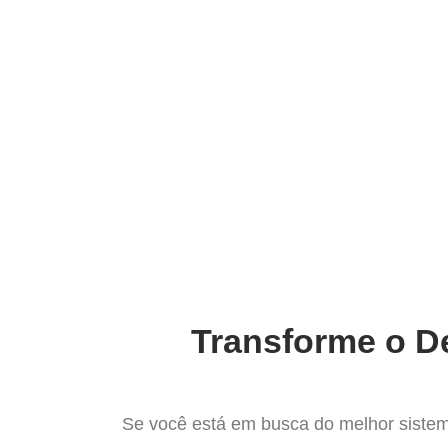
Ir
para
Operação do Deli
o
conteúdo
O Mel
Transforme o De
Se você está em busca do melhor sistem