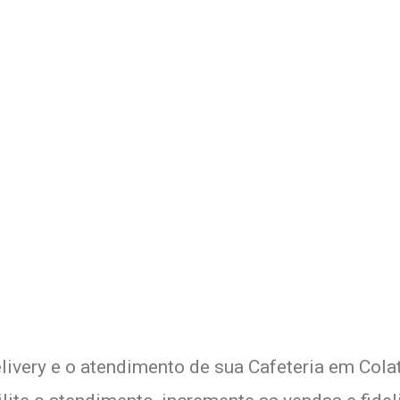
 Delivery de sua Cafeteria c
xperimente a Melhor Soluçã
livery e o atendimento de sua Cafeteria em Colat