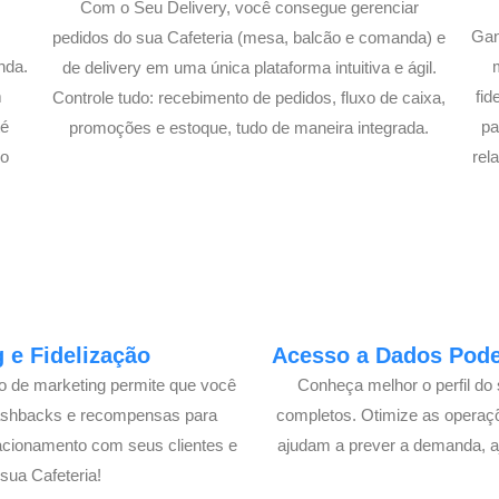
Com o Seu Delivery, você consegue gerenciar
Gan
pedidos do sua Cafeteria (mesa, balcão e comanda) e
nda.
de delivery em uma única plataforma intuitiva e ágil.
m
fi
Controle tudo: recebimento de pedidos, fluxo de caixa,
té
pa
promoções e estoque, tudo de maneira integrada.
lo
rel
 e Fidelização
Acesso a Dados Poder
lo de marketing permite que você
Conheça melhor o perfil do 
cashbacks e recompensas para
completos. Otimize as operaç
acionamento com seus clientes e
ajudam a prever a demanda, a
ua Cafeteria!