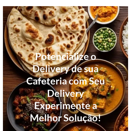
Potencialize o
Delivery de sua
Cafeteria com Seu
Delivery
Experimente a
Melhor Solução!