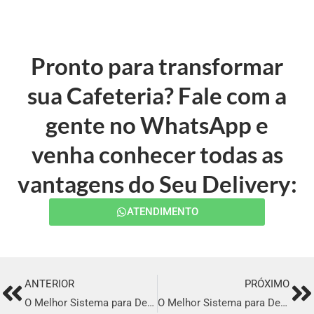
Pronto para transformar
sua Cafeteria? Fale com a
gente no WhatsApp e
venha conhecer todas as
vantagens do Seu Delivery:
ATENDIMENTO
ANTERIOR
PRÓXIMO
Prev
Ne
O Melhor Sistema para Delivery em Simões Filho
O Melhor Sistema para Delivery em Pinhais