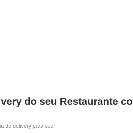
very
Gestão do negócio
Melhoria contínua
Vendas e
hor Sistema para Delivery em C
ivery do seu Restaurante co
a de delivery para seu