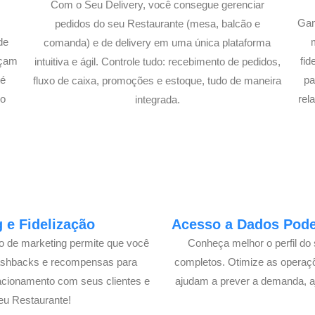
Com o Seu Delivery, você consegue gerenciar
Gan
pedidos do seu Restaurante (mesa, balcão e
de
comanda) e de delivery em uma única plataforma
açam
fi
intuitiva e ágil. Controle tudo: recebimento de pedidos,
té
pa
fluxo de caixa, promoções e estoque, tudo de maneira
lo
rel
integrada.
 e Fidelização
Acesso a Dados Poder
lo de marketing permite que você
Conheça melhor o perfil do 
cashbacks e recompensas para
completos. Otimize as operaç
acionamento com seus clientes e
ajudam a prever a demanda, a
eu Restaurante!