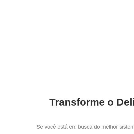
Ir
para
Operação do Deli
o
conteúdo
O Mel
Transforme o Del
Se você está em busca do melhor sistem