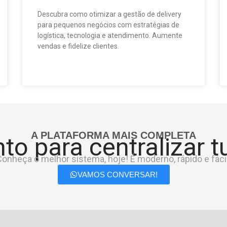
Descubra como otimizar a gestão de delivery
para pequenos negócios com estratégias de
logística, tecnologia e atendimento. Aumente
vendas e fidelize clientes.
A PLATAFORMA MAIS COMPLETA
to para centralizar 
onheça o melhor sistema, hoje! É moderno, rápido e fácil
VAMOS CONVERSAR!