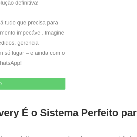
ução definitiva!
á tudo que precisa para
imento impecável. Imagine
edidos, gerencia
um só lugar – e ainda com o
WhatsApp!
O
very É o Sistema Perfeito pa