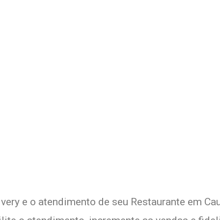
Delivery de seu Restaurante 
xperimente a Melhor Soluçã
ivery e o atendimento de seu Restaurante em Cau