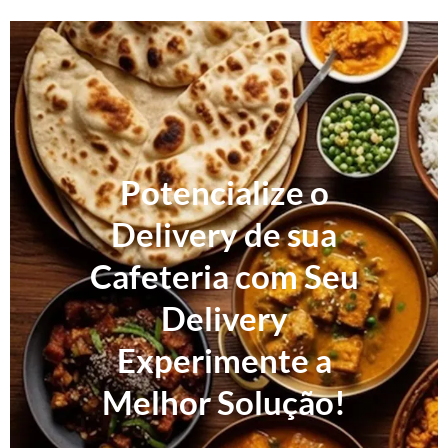
Potencialize o
Delivery de sua
Cafeteria com Seu
Delivery
Experimente a
Melhor Solução!