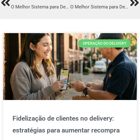
Prev
Ne
O Melhor Sistema para Delivery em Russas
O Melhor Sistema para Delivery em Macaíba
OPERAÇÃO DO DELIVERY
Fidelização de clientes no delivery:
estratégias para aumentar recompra