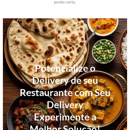
ponto certo.
Potencialize o
Delivery de seu
Restaurante com Seu
Delivery
Experimente a
Melhor Solução!