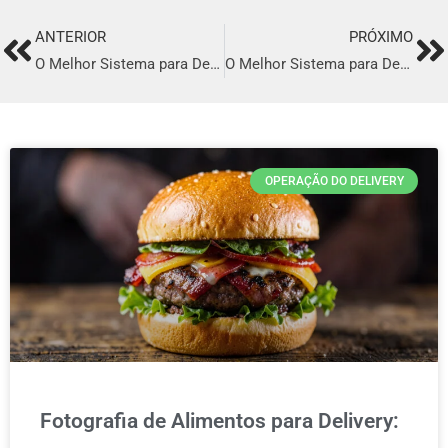
ANTERIOR
PRÓXIMO
Prev
Ne
O Melhor Sistema para Delivery em Diadema
O Melhor Sistema para Delivery em Betim
OPERAÇÃO DO DELIVERY
Fotografia de Alimentos para Delivery: