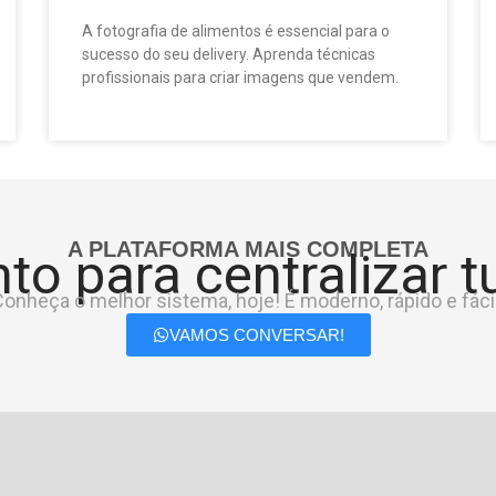
A fotografia de alimentos é essencial para o
sucesso do seu delivery. Aprenda técnicas
profissionais para criar imagens que vendem.
A PLATAFORMA MAIS COMPLETA
to para centralizar 
onheça o melhor sistema, hoje! É moderno, rápido e fácil
VAMOS CONVERSAR!