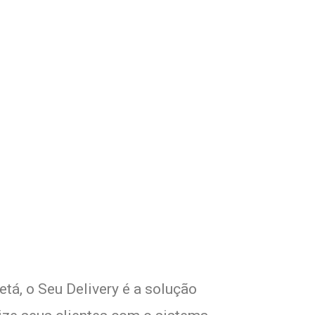
om Seu Delivery
o!
tá, o Seu Delivery é a solução