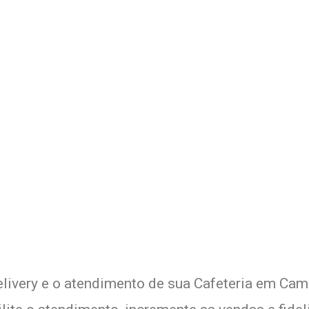
 Delivery de sua Cafeteria c
xperimente a Melhor Soluçã
elivery e o atendimento de sua Cafeteria em Came