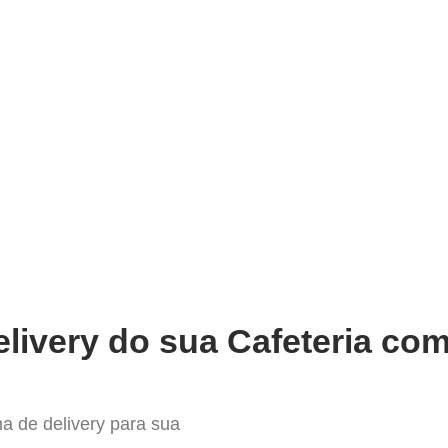
very
Gestão do negócio
Melhoria contínua
Vendas e
hor Sistema para Delivery em 
livery do sua Cafeteria com
a de delivery para sua