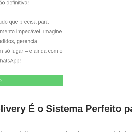
o definitiva!
tudo que precisa para
imento impecável. Imagine
edidos, gerencia
um só lugar – e ainda com o
WhatsApp!
O
ivery É o Sistema Perfeito p