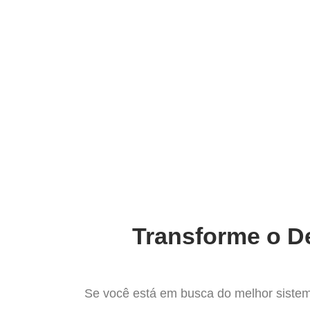
Ir
para
Operação do Deli
o
conteúdo
O Mel
Transforme o De
Se você está em busca do melhor sistem