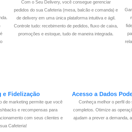
Com o Seu Delivery, você consegue gerenciar
Gan
pedidos do sua Cafeteria (mesa, balcão e comanda) e
nda.
de delivery em uma única plataforma intuitiva e ágil.
m
fi
Controle tudo: recebimento de pedidos, fluxo de caixa,
té
pa
promoções e estoque, tudo de maneira integrada.
lo
rel
 e Fidelização
Acesso a Dados Poder
lo de marketing permite que você
Conheça melhor o perfil do 
cashbacks e recompensas para
completos. Otimize as operaç
acionamento com seus clientes e
ajudam a prever a demanda, a
ua Cafeteria!