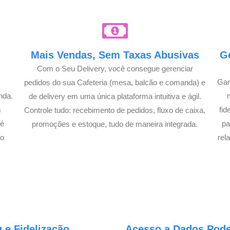
e
Mais Vendas, Sem Taxas Abusivas
G
Com o Seu Delivery, você consegue gerenciar
Gan
pedidos do sua Cafeteria (mesa, balcão e comanda) e
nda.
de delivery em uma única plataforma intuitiva e ágil.
m
fi
Controle tudo: recebimento de pedidos, fluxo de caixa,
té
pa
promoções e estoque, tudo de maneira integrada.
lo
rel
 e Fidelização
Acesso a Dados Poder