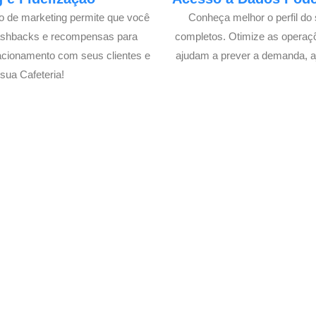
lo de marketing permite que você
Conheça melhor o perfil do 
cashbacks e recompensas para
completos. Otimize as operaç
acionamento com seus clientes e
ajudam a prever a demanda, a
ua Cafeteria!
 Delivery de sua Cafeteria c
xperimente a Melhor Soluçã