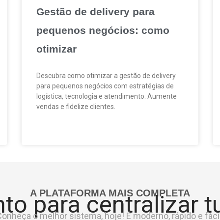
Gestão de delivery para
pequenos negócios: como
otimizar
Descubra como otimizar a gestão de delivery
para pequenos negócios com estratégias de
logística, tecnologia e atendimento. Aumente
vendas e fidelize clientes.
A PLATAFORMA MAIS COMPLETA
to para centralizar 
onheça o melhor sistema, hoje! É moderno, rápido e fácil