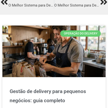
Prev
Ne
O Melhor Sistema para Delivery em Ibiúna
O Melhor Sistema para Delivery em Caldas Novas
OPERAÇÃO DO DELIVERY
Gestão de delivery para pequenos
negócios: guia completo