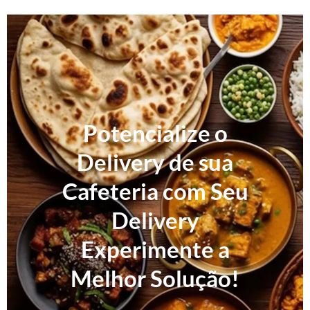
Potencialize o
Delivery de sua
Cafeteria com Seu
Delivery
Experimente a
Melhor Solução!