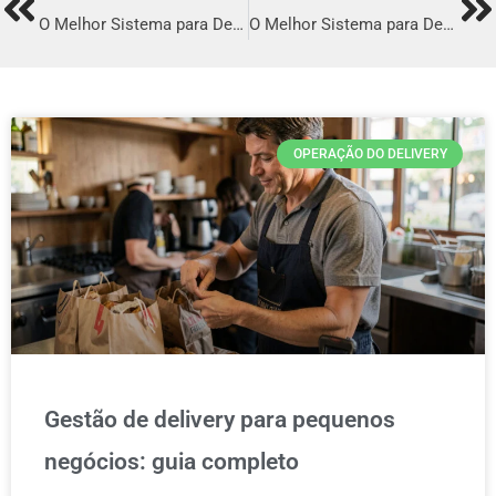
Prev
Ne
O Melhor Sistema para Delivery em Icó
O Melhor Sistema para Delivery em Formiga
OPERAÇÃO DO DELIVERY
Gestão de delivery para pequenos
negócios: guia completo