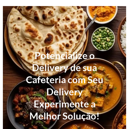
Potencialize o
Delivery de sua
Cafeteria com Seu
Delivery
Experimente a
Melhor Solução!