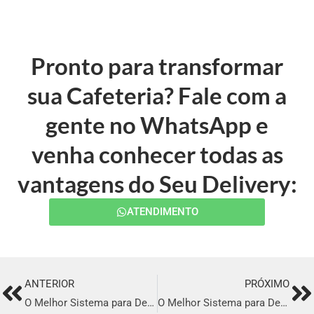
Pronto para transformar
sua Cafeteria? Fale com a
gente no WhatsApp e
venha conhecer todas as
vantagens do Seu Delivery:
ATENDIMENTO
ANTERIOR
PRÓXIMO
Prev
Ne
O Melhor Sistema para Delivery em Coruripe
O Melhor Sistema para Delivery em Primavera do Leste