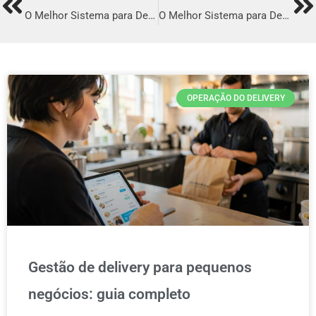
Prev
Ne
O Melhor Sistema para Delivery em Boa Viagem
O Melhor Sistema para Delivery em Tucano
OPERAÇÃO DO DELIVERY
Gestão de delivery para pequenos
negócios: guia completo