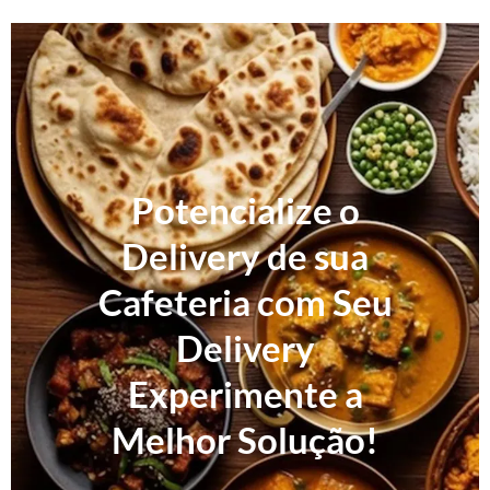
Potencialize o
Delivery de sua
Cafeteria com Seu
Delivery
Experimente a
Melhor Solução!