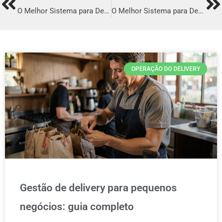
Prev
Ne
O Melhor Sistema para Delivery em Maranguape
O Melhor Sistema para Delivery em Sinop
OPERAÇÃO DO DELIVERY
Gestão de delivery para pequenos
negócios: guia completo