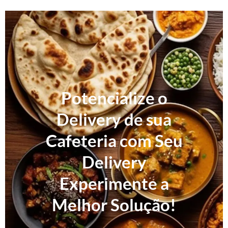
Potencialize o
Delivery de sua
Cafeteria com Seu
Delivery
Experimente a
Melhor Solução!