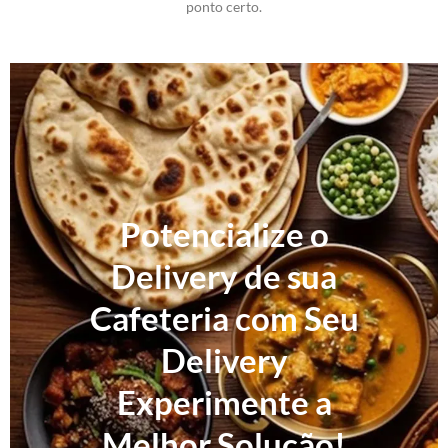
ponto certo.
Potencialize o
Delivery de sua
Cafeteria com Seu
Delivery
Experimente a
Melhor Solução!