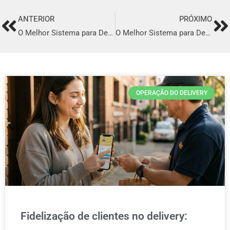
ANTERIOR
PRÓXIMO
Prev
Ne
O Melhor Sistema para Delivery em Escada
O Melhor Sistema para Delivery em Tupã
OPERAÇÃO DO DELIVERY
Fidelização de clientes no delivery: