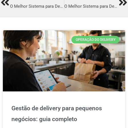
Prev
Ne
O Melhor Sistema para Delivery em Cascavel
O Melhor Sistema para Delivery em Taubaté
OPERAÇÃO DO DELIVERY
Gestão de delivery para pequenos
negócios: guia completo