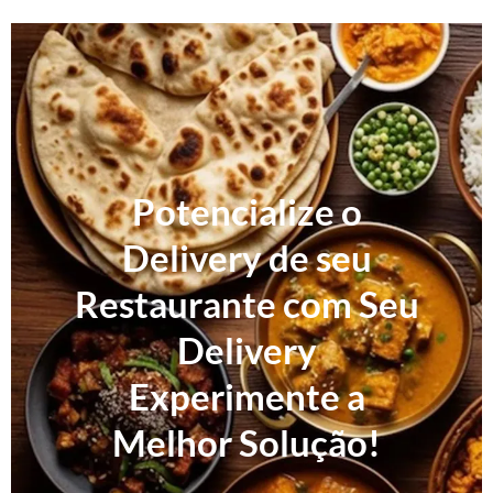
Potencialize o
Delivery de seu
Restaurante com Seu
Delivery
Experimente a
Melhor Solução!