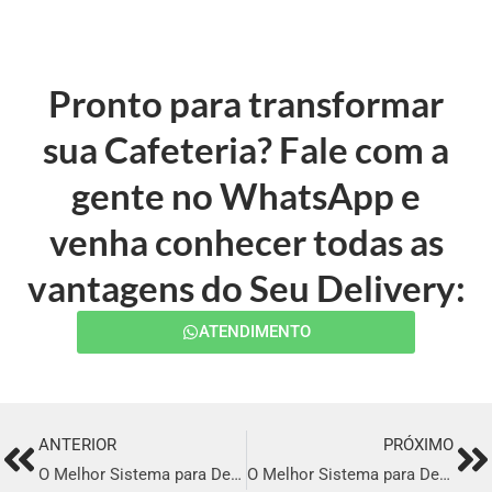
Pronto para transformar
sua Cafeteria? Fale com a
gente no WhatsApp e
venha conhecer todas as
vantagens do Seu Delivery:
ATENDIMENTO
ANTERIOR
PRÓXIMO
Prev
Ne
O Melhor Sistema para Delivery em Votorantim
O Melhor Sistema para Delivery em Paulo Afonso