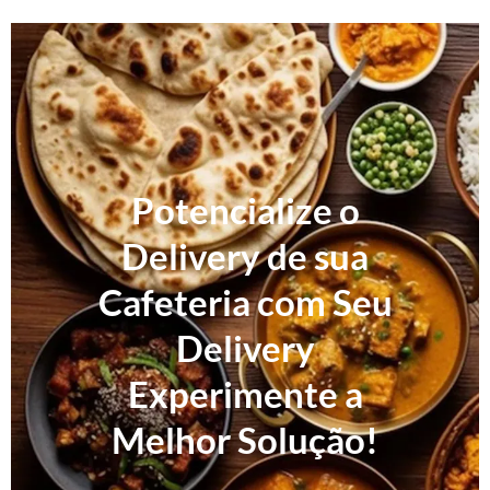
Potencialize o
Delivery de sua
Cafeteria com Seu
Delivery
Experimente a
Melhor Solução!